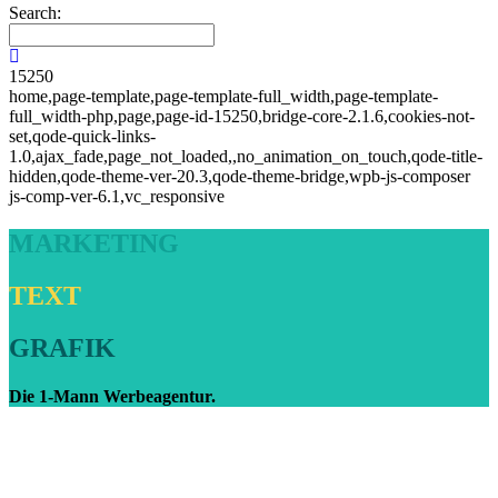
Search:
15250
home,page-template,page-template-full_width,page-template-
full_width-php,page,page-id-15250,bridge-core-2.1.6,cookies-not-
set,qode-quick-links-
1.0,ajax_fade,page_not_loaded,,no_animation_on_touch,qode-title-
hidden,qode-theme-ver-20.3,qode-theme-bridge,wpb-js-composer
js-comp-ver-6.1,vc_responsive
MARKETING
TEXT
GRAFIK
Die 1-Mann Werbeagentur.