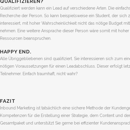
QUALIFIZIEREN?
Qualifiziert werden kann ein Lead auf verschiedene Arten. Die einfachs
Recherche der Person. So kann beispielsweise ein Student, der sich zw
interessiert, mit hoher Wahrscheinlichkeit nicht das nötige Budget 
nehmen. Eine weitere Ansprache dieser Person wäre somit mit hoher 
Ressourcen beanspruchen.
HAPPY END.
Alle Übriggebliebenen sind qualifiziert. Sie interessieren sich zum ei
nötigen Voraussetzungen für einen Leadabschluss. Dieser erfolgt letzt
Teilnehmer. Einfach traumhaft, nicht wahr?
Florian Sehn
Stromberger Str. 36B
FAZIT
55411 Bingen
Inbound Marketing ist tatsächlich eine sichere Methode der Kundeng
florian@sehnlichst.de
Kompetenzen für die Erstellung einer Strategie, dem Content und de
+49 (0) 163 960 87 13
Gesamtpaket und unterstützt Sie gerne bei effizienter Kundenansprac