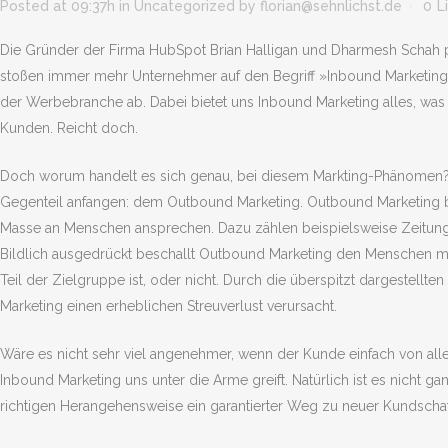
Posted at 09:37h
in
Uncategorized
by
florian@sehnlichst.de
0
L
Die Gründer der Firma HubSpot Brian Halligan und Dharmesh Schah pr
stoßen immer mehr Unternehmer auf den Begriff »Inbound Marketing
der Werbebranche ab. Dabei bietet uns Inbound Marketing alles, wa
Kunden. Reicht doch.
Doch worum handelt es sich genau, bei diesem Markting-Phänomen?
Gegenteil anfangen: dem Outbound Marketing. Outbound Marketing bei
Masse an Menschen ansprechen. Dazu zählen beispielsweise Zeitun
Bildlich ausgedrückt beschallt Outbound Marketing den Menschen mit
Teil der Zielgruppe ist, oder nicht. Durch die überspitzt dargestellt
Marketing einen erheblichen Streuverlust verursacht.
Wäre es nicht sehr viel angenehmer, wenn der Kunde einfach von al
Inbound Marketing uns unter die Arme greift. Natürlich ist es nicht ga
richtigen Herangehensweise ein garantierter Weg zu neuer Kundschaf