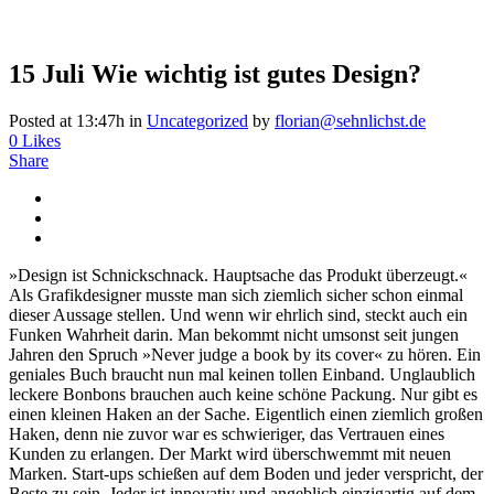
15 Juli
Wie wichtig ist gutes Design?
Posted at 13:47h
in
Uncategorized
by
florian@sehnlichst.de
0
Likes
Share
»Design ist Schnickschnack. Hauptsache das Produkt überzeugt.«
Als Grafikdesigner musste man sich ziemlich sicher schon einmal
dieser Aussage stellen. Und wenn wir ehrlich sind, steckt auch ein
Funken Wahrheit darin. Man bekommt nicht umsonst seit jungen
Jahren den Spruch »Never judge a book by its cover« zu hören. Ein
geniales Buch braucht nun mal keinen tollen Einband. Unglaublich
leckere Bonbons brauchen auch keine schöne Packung. Nur gibt es
einen kleinen Haken an der Sache. Eigentlich einen ziemlich großen
Haken, denn nie zuvor war es schwieriger, das Vertrauen eines
Kunden zu erlangen. Der Markt wird überschwemmt mit neuen
Marken. Start-ups schießen auf dem Boden und jeder verspricht, der
Beste zu sein. Jeder ist innovativ und angeblich einzigartig auf dem