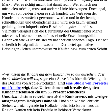
Markt. Wer es richtig macht, hat damit recht. Wer einfach nur
mitspielen möchte, muss auf anderer Linie überzeugen. Doch egal,
um wen von beiden Typen es sich handelt, das Vertrauen der
Kunden muss zunächst gewonnen werden und in der heutigen
schnelllebigen und überladenen Zeit, wird sich kaum jemand
geduldig einen lobpreisenden Beschreibungstext durchlesen.
Vielmehr verlagert sich die Beurteilung der Qualität einer Marke
oder eines Unternehmens auf das visuelle Erscheinungsbild.
Gedanken wie »Dienstleister xy hat aber ein schönes Logo. Der hat
sicherlich Erfolg mit dem, was er tut. Der bietet qualitative
Leistungen« leiten unterbewusst zu Käufen bzw. zum ersten Schritt.
»Wir lassen die Knöpfe auf dem Bildschirm so gut aussehen, dass
du sie ablecken willst.«
, sagte einst Steve Jobs über die Wichtigkeit
des Designs von Apple-Produkten.
Und
eine Studie von Forrester
und Adobe
zeigt, dass Unternehmen mit kreativ designten
Kundenerlebnissen ein um 36 Prozent schnelleres
Umsatzwachstum verzeichnen als die Konkurrenz, mit weniger
ausgeprägtem Designverständnis.
Und sind wir mal ehrlich:
Stehen wir nicht gerade im Hofladen beim Bio-Bauern aus der
Region, kaufen wir kein Produkt in liebloser Verpackung.