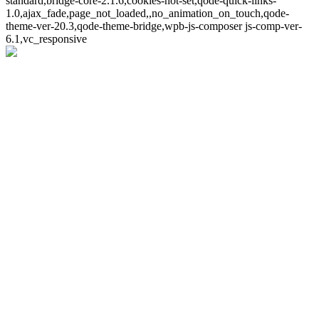
standard,bridge-core-2.1.6,cookies-not-set,qode-quick-links-
1.0,ajax_fade,page_not_loaded,,no_animation_on_touch,qode-
theme-ver-20.3,qode-theme-bridge,wpb-js-composer js-comp-ver-
6.1,vc_responsive